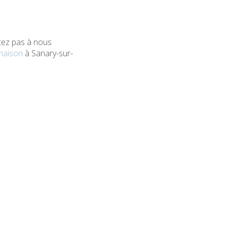
itez pas à nous
maison
à Sanary-sur-