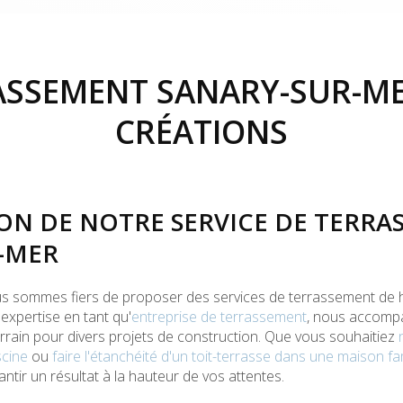
SSEMENT SANARY-SUR-ME
CRÉATIONS
ON DE NOTRE SERVICE DE TERRA
-MER
us sommes fiers de proposer des services de terrassement de h
expertise en tant qu'
entreprise de terrassement
, nous accomp
errain pour divers projets de construction. Que vous souhaitiez
scine
ou
faire l'étanchéité d'un toit-terrasse dans une maison fam
antir un résultat à la hauteur de vos attentes.