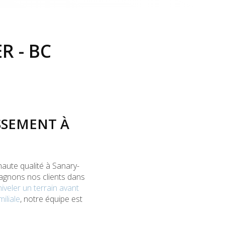
R - BC
SSEMENT À
aute qualité à Sanary-
agnons nos clients dans
niveler un terrain avant
iliale
, notre équipe est