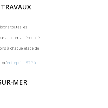
 TRAVAUX
isons toutes les
our assurer la pérennité
gnons à chaque étape de
t qu'
entreprise BTP à
SUR-MER