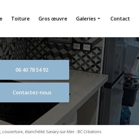
e
Toiture
Gros œuvre
Galeries
Contact
Maçonnerie générale
Toiture
Gros œuvre
06 40 78 54 92
Contactez-nous
 couverture, étanchéité Sanary-sur-Mer - BC Créations