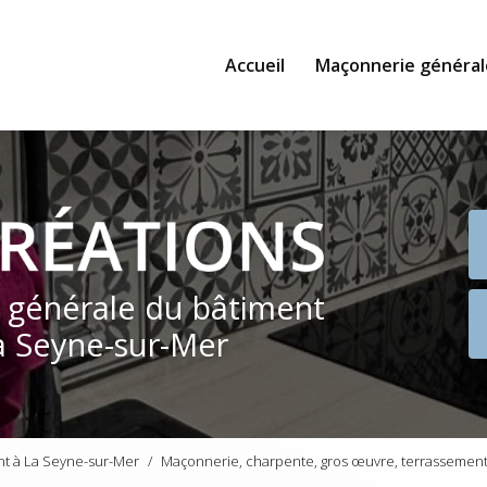
Accueil
Maçonnerie général
e générale du bâtiment
a Seyne-sur-Mer
nt à La Seyne-sur-Mer
Maçonnerie, charpente, gros œuvre, terrassement,