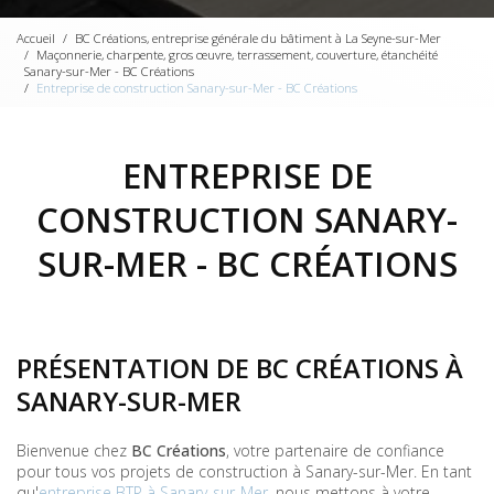
Accueil
BC Créations, entreprise générale du bâtiment à La Seyne-sur-Mer
Maçonnerie, charpente, gros œuvre, terrassement, couverture, étanchéité
Sanary-sur-Mer - BC Créations
Entreprise de construction Sanary-sur-Mer - BC Créations
ENTREPRISE DE
CONSTRUCTION SANARY-
SUR-MER - BC CRÉATIONS
PRÉSENTATION DE BC CRÉATIONS À
SANARY-SUR-MER
Bienvenue chez
BC Créations
, votre partenaire de confiance
pour tous vos projets de construction à Sanary-sur-Mer. En tant
qu'
entreprise BTP à Sanary-sur-Mer
, nous mettons à votre