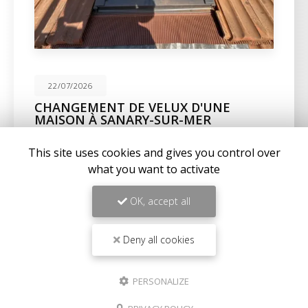
22/07/2026
CHANGEMENT DE VELUX D'UNE
MAISON À SANARY-SUR-MER
Expertise en maçonnerie et couverture à La Seyne-
This site uses cookies and gives you control over
sur-MerChez
BC Créations
, nous sommes fiers de
notre expertise en
what you want to activate
maçonnerie
,
charpente
, et…
OK, accept all
Toute l'actualité
Deny all cookies
PERSONALIZE