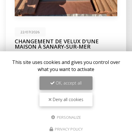
22/07/2026
CHANGEMENT DE VELUX D'UNE
MAISON À SANARY-SUR-MER
Expertise en maçonnerie et couverture à La Seyne-
This site uses cookies and gives you control over
sur-MerChez
BC Créations
, nous sommes fiers de
notre expertise en
maçonnerie
,
charpente
, et…
what you want to activate
Toute l'actualité
OK, accept all
Deny all cookies
PERSONALIZE
PRIVACY POLICY