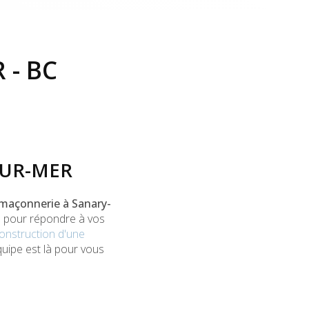
 - BC
SUR-MER
maçonnerie à Sanary-
s pour répondre à vos
construction d'une
quipe est là pour vous