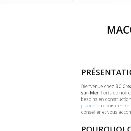
MACO
PRÉSENTATI
Bienvenue chez
BC Cré
sur-Mer
. Forts de not
besoins en construction
piscine
ou choisir entre
conseiller et vous acco
POURQUOI C