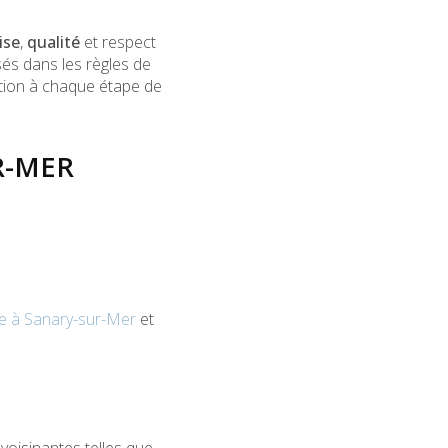
ise
,
qualité
et respect
isés dans les règles de
action à chaque étape de
R-MER
se à Sanary-sur-Mer
et