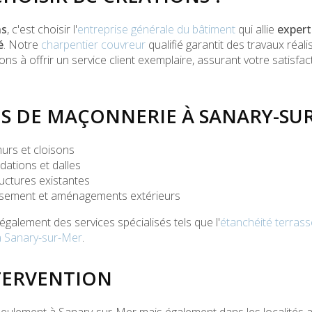
ns
, c'est choisir l'
entreprise générale du bâtiment
qui allie
expert
é
. Notre
charpentier couvreur
qualifié garantit des travaux réal
ns à offrir un service client exemplaire, assurant votre satisf
ES DE MAÇONNERIE À SANARY-SU
urs et cloisons
dations et dalles
uctures existantes
ssement et aménagements extérieurs
galement des services spécialisés tels que l'
étanchéité terras
à Sanary-sur-Mer
.
TERVENTION