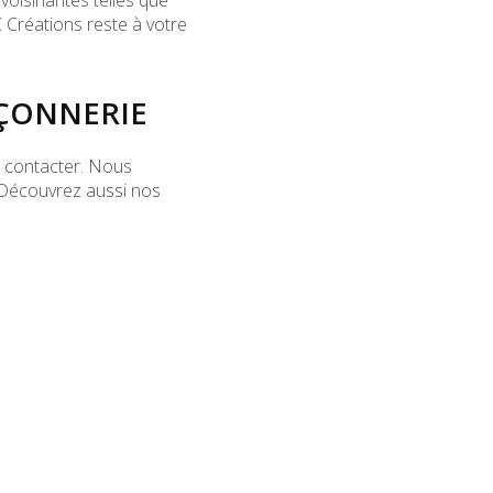
oisinantes telles que
C Créations reste à votre
AÇONNERIE
s contacter. Nous
. Découvrez aussi nos