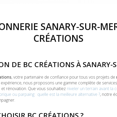
NNERIE SANARY-SUR-MER
CRÉATIONS
ON DE BC CRÉATIONS À SANARY-
ations
, votre partenaire de confiance pour tous vos projets de
re expérience, nous proposons une gamme complète de service
 et rénovation. Que vous souhaitiez
niveler un terrain avant la 
brique ou parpaing : quelle est la meilleure alternative ?
, notre é
mpagner.
HOISIR BC CRÉATIONS ?