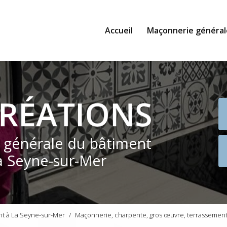
Accueil
Maçonnerie général
e générale du bâtiment
a Seyne-sur-Mer
nt à La Seyne-sur-Mer
Maçonnerie, charpente, gros œuvre, terrassement,