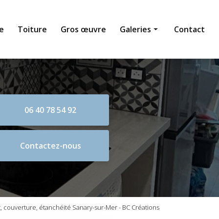
e
Toiture
Gros œuvre
Galeries
Contact
Maçonnerie générale
Toiture
Gros œuvre
06 40 78 54 92
Contactez-nous
 couverture, étanchéité Sanary-sur-Mer - BC Créations