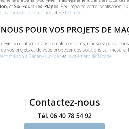
ulement à Sanary-sur-Mer mais également dans les localités av
lon
, et
Six-Fours-les-Plages
. Peu importe votre localisation, B
os
travaux de construction
et de
bâtiment
.
NOUS POUR VOS PROJETS DE M
devis ou d'informations complémentaires, n'hésitez pas à nou
r de vos projets et de vous proposer des solutions sur mesure
ent maison à Sanary-sur-Mer
et
ravalement de façade
.
Contactez-nous
Tél.
06 40 78 54 92