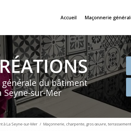
Accueil
Maçonnerie général
e générale du bâtiment
a Seyne-sur-Mer
nt à La Seyne-sur-Mer
Maçonnerie, charpente, gros œuvre, terrassement,