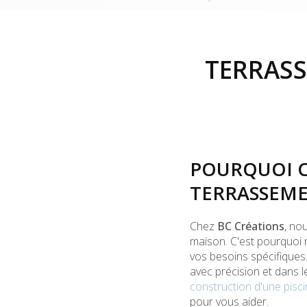
TERRASS
POURQUOI C
TERRASSEME
Chez
BC Créations
, no
maison. C'est pourquoi
vos besoins spécifiques
avec précision et dans 
construction d'une pisc
pour vous aider.