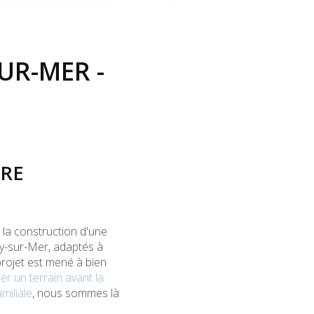
UR-MER -
TRE
 la construction d'une
y-sur-Mer, adaptés à
rojet est mené à bien
ler un terrain avant la
miliale
, nous sommes là