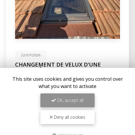
22/07/2026
CHANGEMENT DE VELUX D'UNE
MAISON À SANARY-SUR-MER
This site uses cookies and gives you control over
Expertise en maçonnerie et couverture à La Seyne-
sur-MerChez
BC Créations
, nous sommes fiers de
what you want to activate
notre expertise en
maçonnerie
,
charpente
, et…
OK, accept all
Toute l'actualité
Deny all cookies