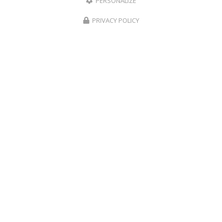
PERSONALIZE
PRIVACY POLICY
Entreprise générale du bâtiment à La Seyne-sur-Mer
365 route de Fabregas
83500 La Seyne-sur-Mer
06 40 78 54 92
Lundi au samedi :
8h - 19h
Voir
+
d'infos sur
Instagram