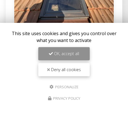
This site uses cookies and gives you control over
what you want to activate
22/07/2026
OK, accept all
CHANGEMENT DE VELUX D'UNE
MAISON À SANARY-SUR-MER
Deny all cookies
Expertise en maçonnerie et couverture à La Seyne-
sur-MerChez
BC Créations
, nous sommes fiers de
notre expertise en
maçonnerie
,
charpente
, et…
PERSONALIZE
PRIVACY POLICY
Toute l'actualité