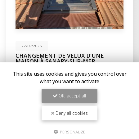
22/07/2026
CHANGEMENT DE VELUX D'UNE
MAISON À SANARY-SUR-MER
Expertise en maçonnerie et couverture à La Seyne-
This site uses cookies and gives you control over
sur-MerChez
BC Créations
, nous sommes fiers de
what you want to activate
notre expertise en
maçonnerie
,
charpente
, et…
OK, accept all
Toute l'actualité
Deny all cookies
PERSONALIZE