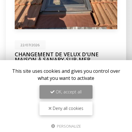
22/07/2026
CHANGEMENT DE VELUX D'UNE
MAISON À SANARY-SUR-MER
Expertise en maçonnerie et couverture à La Seyne-
This site uses cookies and gives you control over
sur-MerChez
BC Créations
, nous sommes fiers de
what you want to activate
notre expertise en
maçonnerie
,
charpente
, et…
OK, accept all
Toute l'actualité
Deny all cookies
PERSONALIZE