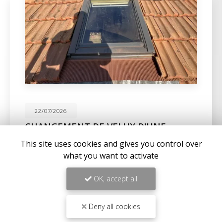
22/07/2026
CHANGEMENT DE VELUX D'UNE
MAISON À SANARY-SUR-MER
This site uses cookies and gives you control over
Expertise en maçonnerie et couverture à La Seyne-
what you want to activate
sur-MerChez
BC Créations
, nous sommes fiers de
notre expertise en
maçonnerie
,
charpente
, et…
OK, accept all
Toute l'actualité
Deny all cookies