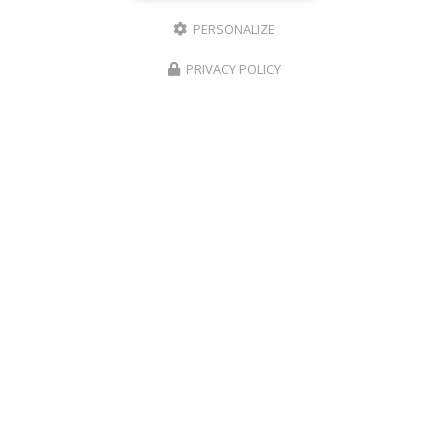
PERSONALIZE
PRIVACY POLICY
Entreprise générale du bâtiment à La Seyne-sur-Mer
365 route de Fabregas
83500 La Seyne-sur-Mer
06 40 78 54 92
Lundi au samedi :
8h - 19h
Voir
+
d'infos sur