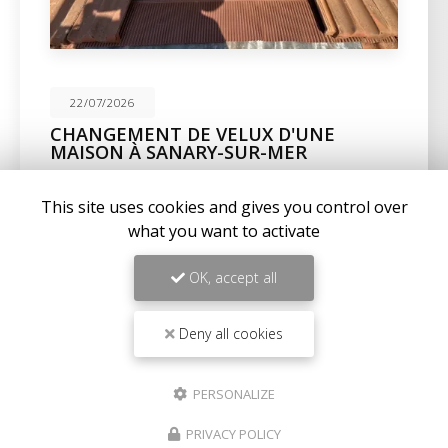
22/07/2026
CHANGEMENT DE VELUX D'UNE
MAISON À SANARY-SUR-MER
Expertise en maçonnerie et couverture à La Seyne-
sur-MerChez
BC Créations
, nous sommes fiers de
This site uses cookies and gives you control over
notre expertise en
maçonnerie
,
charpente
, et…
what you want to activate
Toute l'actualité
OK, accept all
Deny all cookies
PERSONALIZE
PRIVACY POLICY