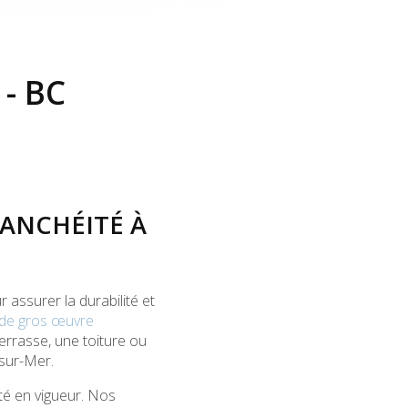
- BC
TANCHÉITÉ À
assurer la durabilité et
 de gros œuvre
errasse, une toiture ou
-sur-Mer.
té en vigueur. Nos