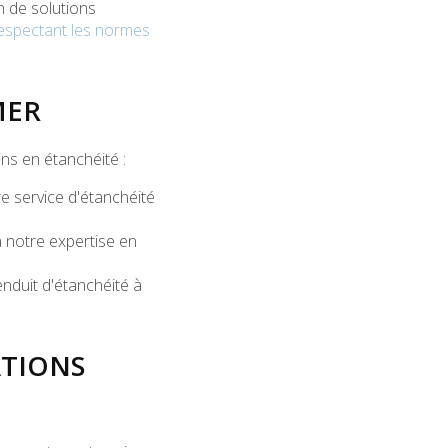
on de solutions
respectant les normes
MER
s en étanchéité :
e service d'
étanchéité
à notre expertise en
enduit d'étanchéité à
ATIONS