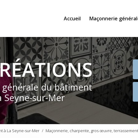
Accueil
Maçonnerie général
e générale du bâtiment
a Seyne-sur-Mer
nt à La Seyne-sur-Mer
Maçonnerie, charpente, gros œuvre, terrassement,