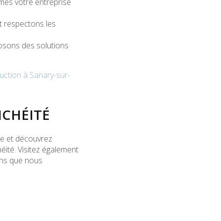
mmes votre
entreprise
t respectons les
osons des solutions
uction à Sanary-sur-
NCHÉITÉ
te et découvrez
ité. Visitez également
ons que nous