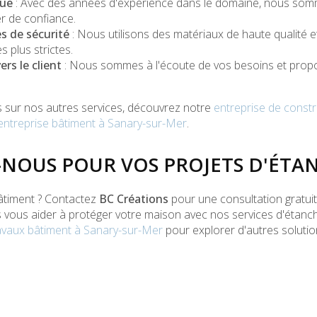
nue
: Avec des années d'expérience dans le domaine, nous so
er
de confiance.
s de sécurité
: Nous utilisons des matériaux de haute qualité e
s plus strictes.
s le client
: Nous sommes à l'écoute de vos besoins et prop
s sur nos autres services, découvrez notre
entreprise de constr
entreprise bâtiment à Sanary-sur-Mer
.
NOUS POUR VOS PROJETS D'ÉTA
bâtiment ? Contactez
BC Créations
pour une consultation gratui
us aider à protéger votre maison avec nos services d'étanché
avaux bâtiment à Sanary-sur-Mer
pour explorer d'autres soluti