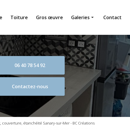
e
Toiture
Gros œuvre
Galeries
Contact
Maçonnerie générale
Toiture
Gros œuvre
06 40 78 54 92
Contactez-nous
 couverture, étanchéité Sanary-sur-Mer - BC Créations