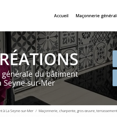
Accueil
Maçonnerie général
e générale du bâtiment
a Seyne-sur-Mer
nt à La Seyne-sur-Mer
Maçonnerie, charpente, gros œuvre, terrassement,