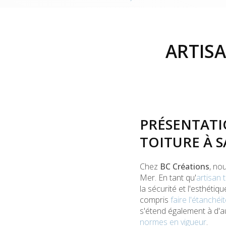
ARTISA
PRÉSENTATI
TOITURE À 
Chez
BC Créations
, no
Mer. En tant qu'
artisan 
la sécurité et l'esthéti
compris
faire l'étanchéi
s'étend également à d'a
normes en vigueur
.