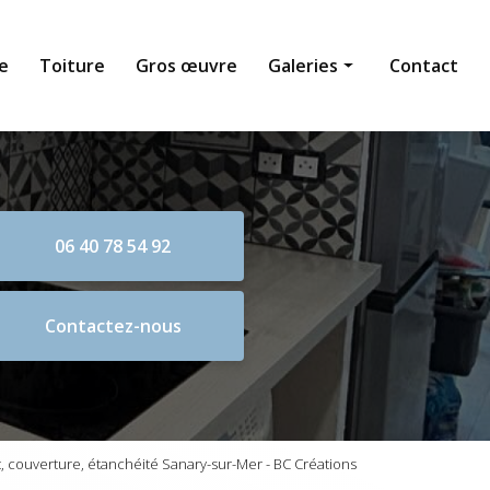
e
Toiture
Gros œuvre
Galeries
Contact
Maçonnerie générale
Toiture
Gros œuvre
06 40 78 54 92
Contactez-nous
 couverture, étanchéité Sanary-sur-Mer - BC Créations