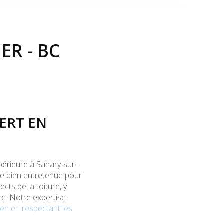
ER - BC
ERT EN
périeure à Sanary-sur-
e bien entretenue pour
cts de la toiture, y
re. Notre expertise
en en respectant les