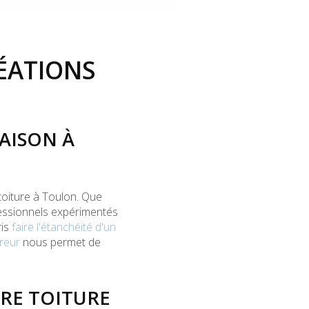
ÉATIONS
AISON À
toiture à Toulon. Que
ofessionnels expérimentés
ris
faire l'étanchéité d'un
reur
nous permet de
RE TOITURE