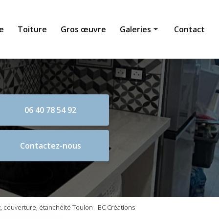
e
Toiture
Gros œuvre
Galeries
Contact
Maçonnerie générale
Toiture
Gros œuvre
06 40 78 54 92
Contactez-nous
 couverture, étanchéité Toulon - BC Créations