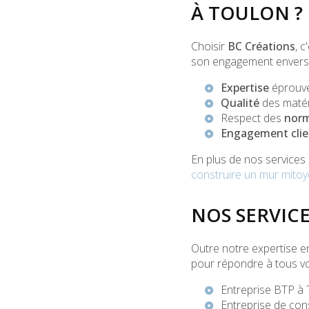
À TOULON ?
Choisir
BC Créations
, 
son engagement envers la
Expertise
éprouvée
Qualité
des matéri
Respect des
norm
Engagement clie
En plus de nos services
construire un mur mitoy
NOS SERVIC
Outre notre expertise en
pour répondre à tous vo
Entreprise BTP à
Entreprise de con