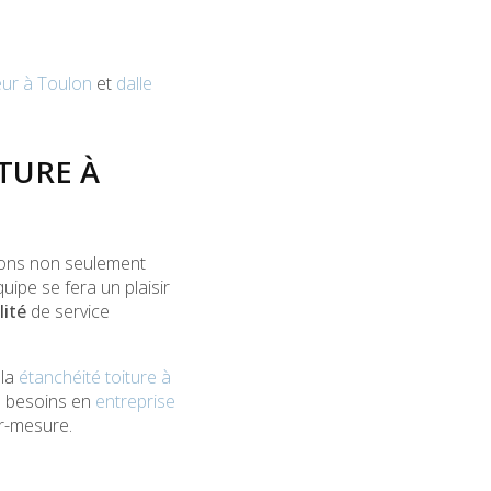
eur à Toulon
et
dalle
TURE À
rvons non seulement
ipe se fera un plaisir
lité
de service
 la
étanchéité toiture à
s besoins en
entreprise
r-mesure.