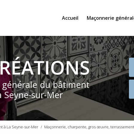
Accueil
Maçonnerie général
e générale du bâtiment
a Seyne-sur-Mer
nt à La Seyne-sur-Mer
Maçonnerie, charpente, gros œuvre, terrassement,