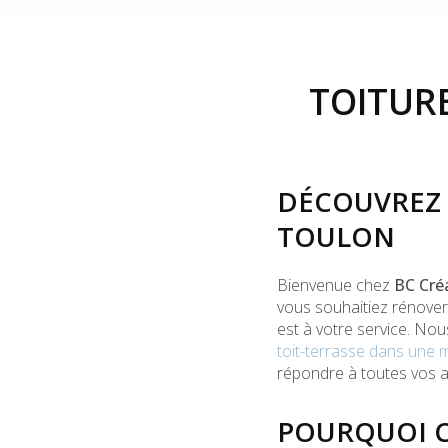
TOITUR
DÉCOUVREZ 
TOULON
Bienvenue chez
BC Cré
vous souhaitiez rénover,
est à votre service. No
toit-terrasse dans une m
répondre à toutes vos at
POURQUOI C