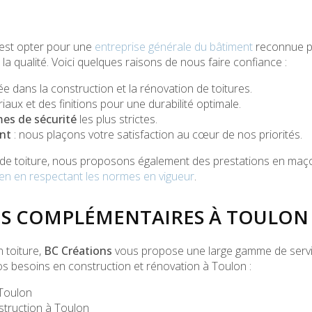
c'est opter pour une
entreprise générale du bâtiment
reconnue po
 qualité. Voici quelques raisons de nous faire confiance :
 dans la construction et la rénovation de toitures.
aux et des finitions pour une durabilité optimale.
es de sécurité
les plus strictes.
nt
: nous plaçons votre satisfaction au cœur de nos priorités.
 de toiture, nous proposons également des prestations en maço
en en respectant les normes en vigueur
.
ES COMPLÉMENTAIRES À TOULON
 toiture,
BC Créations
vous propose une large gamme de serv
s besoins en construction et rénovation à Toulon :
 Toulon
struction à Toulon