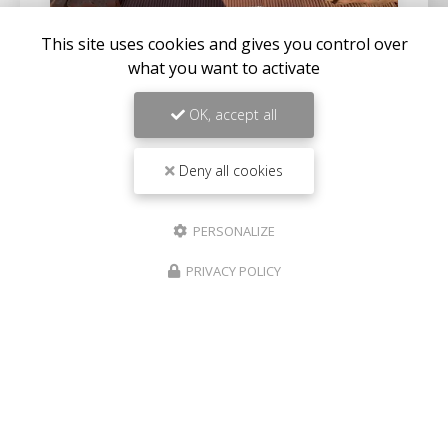
This site uses cookies and gives you control over
what you want to activate
22/07/2026
CHANGEMENT DE VELUX D'UNE
OK, accept all
MAISON À SANARY-SUR-MER
Expertise en maçonnerie et couverture à La Seyne-
sur-MerChez
BC Créations
, nous sommes fiers de
Deny all cookies
notre expertise en
maçonnerie
,
charpente
, et…
PERSONALIZE
Toute l'actualité
PRIVACY POLICY