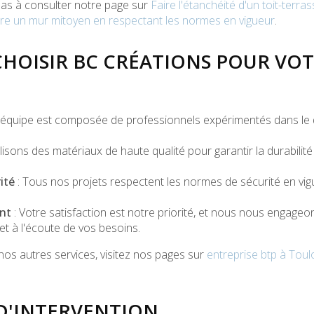
 pas à consulter notre page sur
Faire l'étanchéité d'un toit-terr
re un mur mitoyen en respectant les normes en vigueur
.
HOISIR BC CRÉATIONS POUR VO
 équipe est composée de professionnels expérimentés dans le 
lisons des matériaux de haute qualité pour garantir la durabilité 
ité
: Tous nos projets respectent les normes de sécurité en vi
nt
: Votre satisfaction est notre priorité, et nous nous engageon
et à l'écoute de vos besoins.
nos autres services, visitez nos pages sur
entreprise btp à Toul
D'INTERVENTION