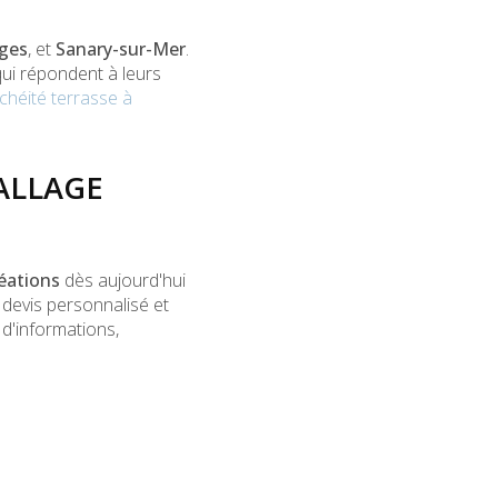
ages
, et
Sanary-sur-Mer
.
ui répondent à leurs
chéité terrasse à
ALLAGE
éations
dès aujourd'hui
 devis personnalisé et
d'informations,