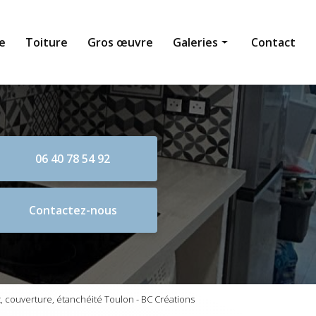
e
Toiture
Gros œuvre
Galeries
Contact
Maçonnerie générale
Toiture
Gros œuvre
06 40 78 54 92
Contactez-nous
 couverture, étanchéité Toulon - BC Créations