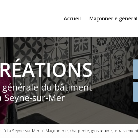
Accueil
Maçonnerie général
e générale du bâtiment
a Seyne-sur-Mer
nt à La Seyne-sur-Mer
Maçonnerie, charpente, gros œuvre, terrassement,