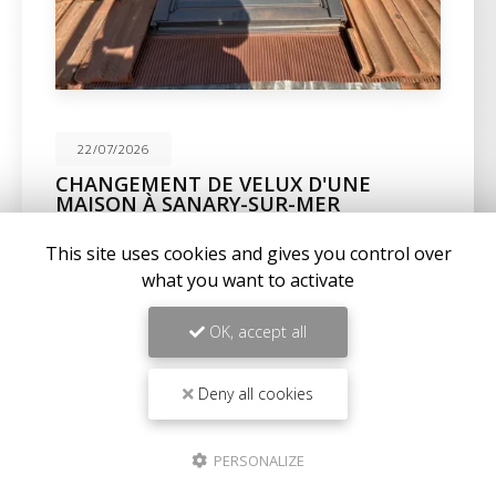
22/07/2026
CHANGEMENT DE VELUX D'UNE
MAISON À SANARY-SUR-MER
Expertise en maçonnerie et couverture à La Seyne-
This site uses cookies and gives you control over
sur-MerChez
BC Créations
, nous sommes fiers de
what you want to activate
notre expertise en
maçonnerie
,
charpente
, et…
OK, accept all
Toute l'actualité
Deny all cookies
PERSONALIZE