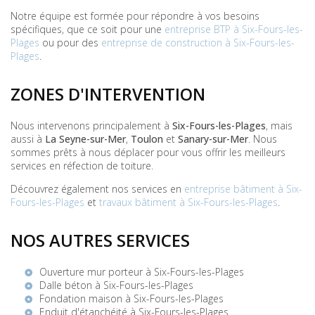
Notre équipe est formée pour répondre à vos besoins
spécifiques, que ce soit pour une
entreprise BTP à Six-Fours-les-
Plages
ou pour des
entreprise de construction à Six-Fours-les-
Plages
.
ZONES D'INTERVENTION
Nous intervenons principalement à
Six-Fours-les-Plages
, mais
aussi à
La Seyne-sur-Mer
,
Toulon
et
Sanary-sur-Mer
. Nous
sommes prêts à nous déplacer pour vous offrir les meilleurs
services en réfection de toiture.
Découvrez également nos services en
entreprise bâtiment à Six-
Fours-les-Plages
et
travaux bâtiment à Six-Fours-les-Plages
.
NOS AUTRES SERVICES
Ouverture mur porteur à Six-Fours-les-Plages
Dalle béton à Six-Fours-les-Plages
Fondation maison à Six-Fours-les-Plages
Enduit d'étanchéité à Six-Fours-les-Plages