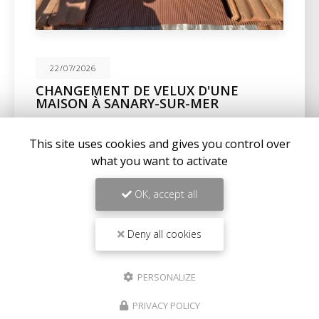
22/07/2026
CHANGEMENT DE VELUX D'UNE
MAISON À SANARY-SUR-MER
Expertise en maçonnerie et couverture à La Seyne-
sur-MerChez
BC Créations
, nous sommes fiers de
This site uses cookies and gives you control over
notre expertise en
maçonnerie
,
charpente
, et…
what you want to activate
Toute l'actualité
OK, accept all
Deny all cookies
PERSONALIZE
PRIVACY POLICY