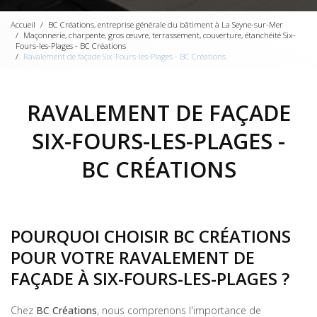
Accueil
BC Créations, entreprise générale du bâtiment à La Seyne-sur-Mer
Maçonnerie, charpente, gros œuvre, terrassement, couverture, étanchéité Six-
Fours-les-Plages - BC Créations
Ravalement de façade Six-Fours-les-Plages - BC Créations
RAVALEMENT DE FAÇADE
SIX-FOURS-LES-PLAGES -
BC CRÉATIONS
POURQUOI CHOISIR BC CRÉATIONS
POUR VOTRE RAVALEMENT DE
FAÇADE À SIX-FOURS-LES-PLAGES ?
Chez
BC Créations
, nous comprenons l'importance de