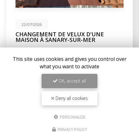
22/07/2026
CHANGEMENT DE VELUX D'UNE
MAISON À SANARY-SUR-MER
Expertise en maçonnerie et couverture à La Seyne-
sur-MerChez
BC Créations
, nous sommes fiers de
This site uses cookies and gives you control over
notre expertise en
maçonnerie
,
charpente
, et…
what you want to activate
Toute l'actualité
OK, accept all
Deny all cookies
PERSONALIZE
PRIVACY POLICY