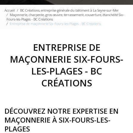
Accueil
BC Créations, entreprise générale du bâtiment à La Seyne-sur-Mer
Maçonnerie, charpente, gros œuvre, terrassement, couverture, étanchéité Six-
Fours-les-Plages - BC Créations
Entreprise de maçonnerie Six-Fours-les-Plages - BC Créations
ENTREPRISE DE
MAÇONNERIE SIX-FOURS-
LES-PLAGES - BC
CRÉATIONS
DÉCOUVREZ NOTRE EXPERTISE EN
MAÇONNERIE À SIX-FOURS-LES-
PLAGES