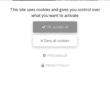
This site uses cookies and gives you control over
what you want to activate
22/07/2026
CHANGEMENT DE VELUX D'UNE
MAISON À SANARY-SUR-MER
OK, accept all
Expertise en maçonnerie et couverture à La Seyne-
sur-MerChez
BC Créations
, nous sommes fiers de
Deny all cookies
notre expertise en
maçonnerie
,
charpente
, et…
PERSONALIZE
Toute l'actualité
PRIVACY POLICY