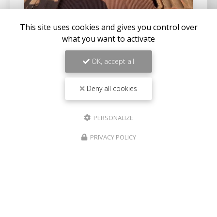
This site uses cookies and gives you control over
what you want to activate
22/07/2026
CHANGEMENT DE VELUX D'UNE
OK, accept all
MAISON À SANARY-SUR-MER
Expertise en maçonnerie et couverture à La Seyne-
Deny all cookies
sur-MerChez
BC Créations
, nous sommes fiers de
notre expertise en
maçonnerie
,
charpente
, et…
PERSONALIZE
Toute l'actualité
PRIVACY POLICY