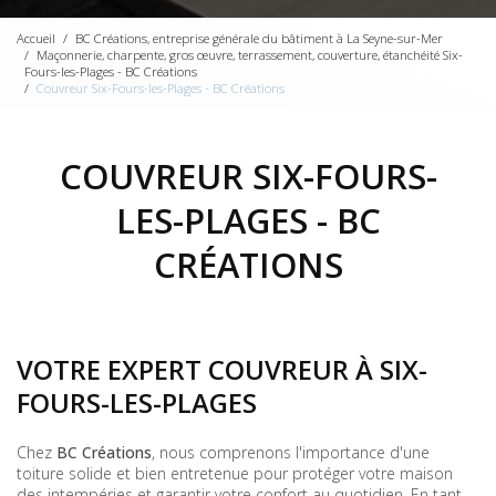
Accueil
BC Créations, entreprise générale du bâtiment à La Seyne-sur-Mer
Maçonnerie, charpente, gros œuvre, terrassement, couverture, étanchéité Six-
Fours-les-Plages - BC Créations
Couvreur Six-Fours-les-Plages - BC Créations
COUVREUR SIX-FOURS-
LES-PLAGES - BC
CRÉATIONS
VOTRE EXPERT COUVREUR À SIX-
FOURS-LES-PLAGES
Chez
BC Créations
, nous comprenons l'importance d'une
toiture solide et bien entretenue pour protéger votre maison
des intempéries et garantir votre confort au quotidien. En tant