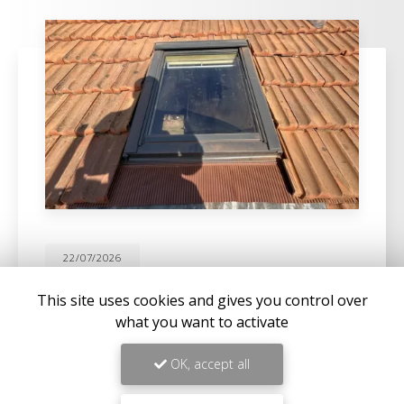
22/07/2026
CHANGEMENT DE VELUX D'UNE
This site uses cookies and gives you control over
MAISON À SANARY-SUR-MER
what you want to activate
Expertise en maçonnerie et couverture à La Seyne-
sur-MerChez
BC Créations
, nous sommes fiers de
OK, accept all
notre expertise en
maçonnerie
,
charpente
, et…