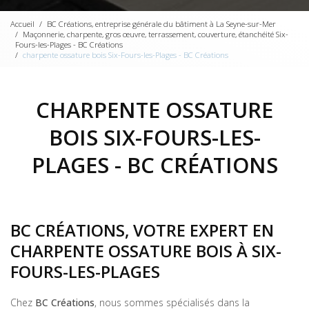
Accueil
BC Créations, entreprise générale du bâtiment à La Seyne-sur-Mer
Maçonnerie, charpente, gros œuvre, terrassement, couverture, étanchéité Six-
Fours-les-Plages - BC Créations
charpente ossature bois Six-Fours-les-Plages - BC Créations
CHARPENTE OSSATURE
BOIS SIX-FOURS-LES-
PLAGES - BC CRÉATIONS
BC CRÉATIONS, VOTRE EXPERT EN
CHARPENTE OSSATURE BOIS À SIX-
FOURS-LES-PLAGES
Chez
BC Créations
, nous sommes spécialisés dans la