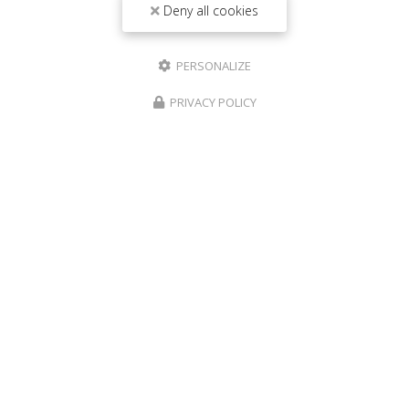
Toute l'actualité
Deny all cookies
PERSONALIZE
PRIVACY POLICY
Entreprise générale du bâtiment à La Seyne-sur-Mer
365 route de Fabregas
83500 La Seyne-sur-Mer
06 40 78 54 92
Lundi au samedi :
8h - 19h