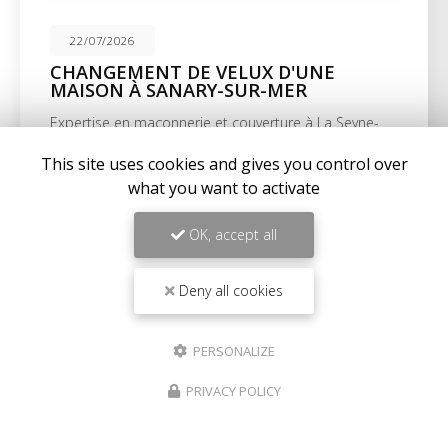
22/07/2026
CHANGEMENT DE VELUX D'UNE
MAISON À SANARY-SUR-MER
Expertise en maçonnerie et couverture à La Seyne-
sur-MerChez
BC Créations
, nous sommes fiers de
notre expertise en
maçonnerie
,
charpente
, et…
This site uses cookies and gives you control over
what you want to activate
Toute l'actualité
OK, accept all
Deny all cookies
PERSONALIZE
PRIVACY POLICY