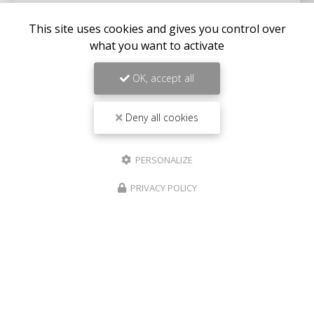
Toute l'actualité
This site uses cookies and gives you control over
what you want to activate
OK, accept all
Deny all cookies
PERSONALIZE
PRIVACY POLICY
Entreprise générale du bâtiment à La Seyne-sur-Mer
365 route de Fabregas
83500 La Seyne-sur-Mer
06 40 78 54 92
Lundi au samedi :