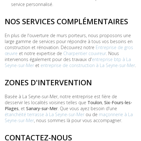
service personnalisé.
NOS SERVICES COMPLÉMENTAIRES
En plus de l'ouverture de murs porteurs, nous proposons une
large gamme de services pour répondre à tous vos besoins en
construction et rénovation. Découvrez notre
Entreprise de gros
œuvre
et notre expertise de
Charpentier couvreur
. Nous
intervenons également pour des travaux d'
entreprise btp à La
Seyne-sur-Mer
et
entreprise de construction à La Seyne-sur-Mer
.
ZONES D'INTERVENTION
Basée à La Seyne-sur-Mer, notre entreprise est fière de
desservir les localités voisines telles que
Toulon
,
Six-Fours-les-
Plages
, et
Sanary-sur-Mer
. Que vous ayez besoin d'une
étanchéité terrasse à La Seyne-sur-Mer
ou de
maçonnerie à La
Seyne-sur-Mer
, nous sommes là pour vous accompagner.
CONTACTEZ-NOUS