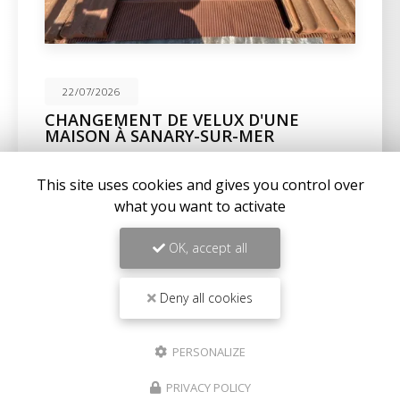
22/07/2026
CHANGEMENT DE VELUX D'UNE
MAISON À SANARY-SUR-MER
Expertise en maçonnerie et couverture à La Seyne-
sur-MerChez
BC Créations
, nous sommes fiers de
This site uses cookies and gives you control over
notre expertise en
maçonnerie
,
charpente
, et…
what you want to activate
Toute l'actualité
OK, accept all
Deny all cookies
PERSONALIZE
PRIVACY POLICY