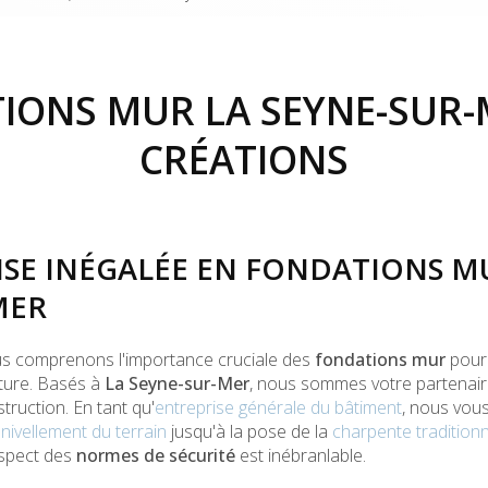
IONS MUR LA SEYNE-SUR-M
CRÉATIONS
ISE INÉGALÉE EN FONDATIONS MU
MER
us comprenons l'importance cruciale des
fondations mur
pour 
cture. Basés à
La Seyne-sur-Mer
, nous sommes votre partenair
truction. En tant qu'
entreprise générale du bâtiment
, nous vo
e
nivellement du terrain
jusqu'à la pose de la
charpente traditionn
respect des
normes de sécurité
est inébranlable.