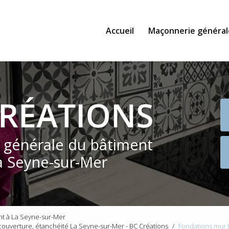
Accueil
Maçonnerie général
e générale du bâtiment
a Seyne-sur-Mer
nt à La Seyne-sur-Mer
ouverture, étanchéité La Seyne-sur-Mer - BC Créations
Fondations mur 