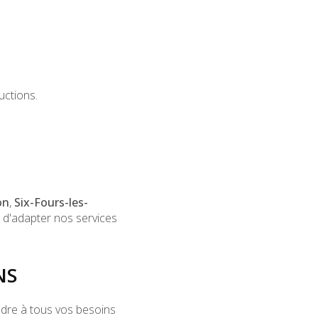
uctions.
on
,
Six-Fours-les-
 d'adapter nos services
NS
dre à tous vos besoins