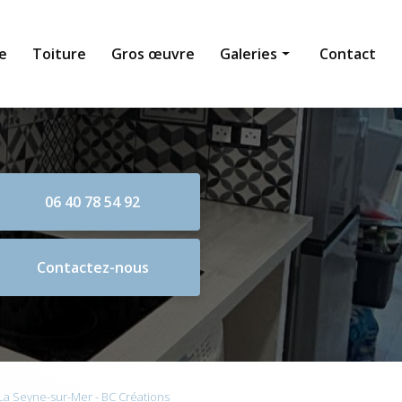
e
Toiture
Gros œuvre
Galeries
Contact
Maçonnerie générale
Toiture
Gros œuvre
06 40 78 54 92
Contactez-nous
La Seyne-sur-Mer - BC Créations