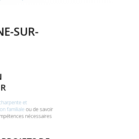
NE-SUR-
N
ER
charpente et
on familiale
ou de savoir
ompétences nécessaires