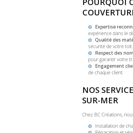
POURQUOI C
COUVERTURE
Expertise recon
expérience dans le d
Qualité des mat
sécurité de votre toit.
Respect des nor
pour garantir votre tra
Engagement clie
de chaque client.
NOS SERVIC
SUR-MER
Chez BC Créations, nou
Installation de
cha
Réparation et rén