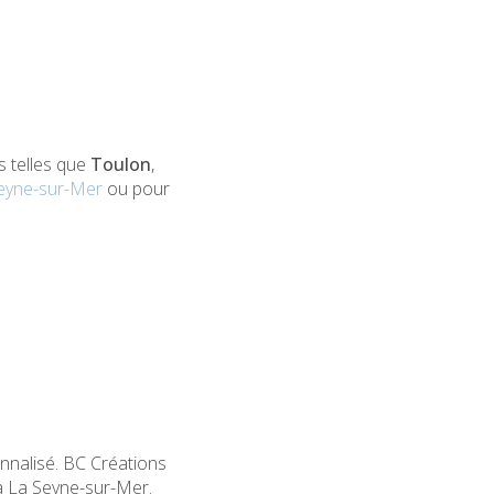
s telles que
Toulon
,
Seyne-sur-Mer
ou pour
nnalisé. BC Créations
 à La Seyne-sur-Mer.