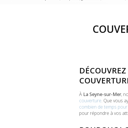
COUVER
DÉCOUVREZ 
COUVERTURE
À
La Seyne-sur-Mer
, n
couverture
. Que vous a
combien de temps pour p
pour répondre à vos att