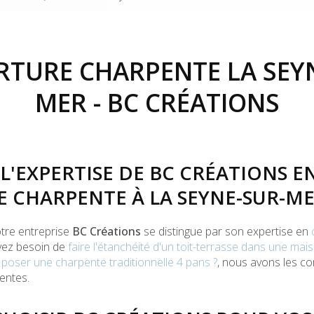
TURE CHARPENTE LA SEY
MER - BC CRÉATIONS
L'EXPERTISE DE BC CRÉATIONS E
 CHARPENTE À LA SEYNE-SUR-M
otre entreprise
BC Créations
se distingue par son expertise en
yez besoin de
faire l'étanchéité d'un toit-terrasse dans une mais
oser une charpente traditionnelle 4 pans ?
, nous avons les c
entes.