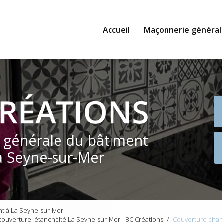
Accueil
Maçonnerie général
e générale du bâtiment
a Seyne-sur-Mer
nt à La Seyne-sur-Mer
ouverture, étanchéité La Seyne-sur-Mer - BC Créations
Couverture char