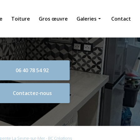
e
Toiture
Gros œuvre
Galeries
Contact
Maçonnerie générale
Toiture
Gros œuvre
06 40 78 54 92
Contactez-nous
pente La Seyne-sur-Mer - BC Créations